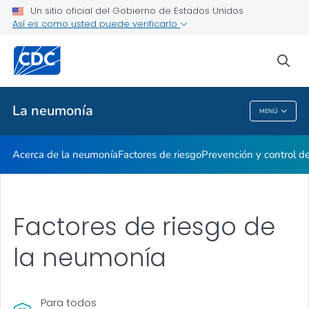
Un sitio oficial del Gobierno de Estados Unidos
Así es como usted puede verificarlo
Proveedores de atención médica
sea
Temas relacionados
La neumonía
MENÚ
La Neumonía
Acerca de la neumonía
Factores de riesgo
Prevención y control d
Factores de riesgo de
la neumonía
Para todos