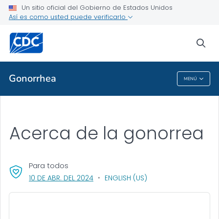
Un sitio oficial del Gobierno de Estados Unidos
Así es como usted puede verificarlo
Salud pública
sea
Temas relacionados
Gonorrhea
MENÚ
Gonorrhea
Acerca de la gonorrea
Para todos
, VISIT LINK FOR DETAILS.
10 DE ABR. DEL 2024
ENGLISH (US)