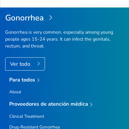
de
la
Gonorrhea
pági
Gonorrhea is very common, especially among young
people ages 15-24 years. It can infect the genitals,
rectum, and throat.
Ver todo
Para todos
About
Proveedores de atención médica
Clinical Treatment
Drug-Resistant Gonorrhea