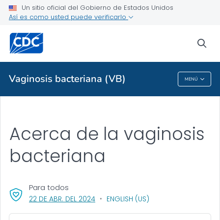
Un sitio oficial del Gobierno de Estados Unidos
Temas de salud de la A a la Z
Así es como usted puede verificarlo
Brotes
sea
Acerca de los CDC
Vaginosis bacteriana (VB)
MENÚ
Vaginosis Bacteriana (VB)
Acerca de la vaginosis
bacteriana
Para todos
, VISIT LINK FOR DETAILS.
22 DE ABR. DEL 2024
ENGLISH (US)