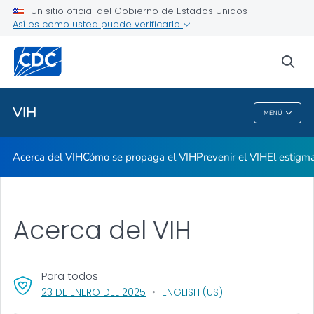
Un sitio oficial del Gobierno de Estados Unidos
El estigma y el VIH
Así es como usted puede verificarlo
VER TODO
INICIO
sea
Temas relacionados
VIH
MENÚ
VIH
Acerca del VIH
Cómo se propaga el VIH
Prevenir el VIH
El estigma
Acerca del VIH
Para todos
, VISIT LINK FOR DETAILS.
23 DE ENERO DEL 2025
ENGLISH (US)