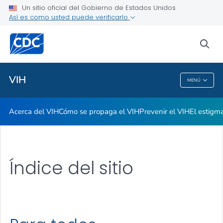
Un sitio oficial del Gobierno de Estados Unidos
El estigma y el VIH
Así es como usted puede verificarlo
VER TODO
INICIO
sea
Temas relacionados
VIH
MENÚ
VIH
Acerca del VIH
Cómo se propaga el VIH
Prevenir el VIH
El estigma
Índice del sitio