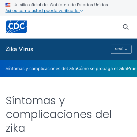
Un sitio oficial del Gobierno de Estados Unidos
Así es como usted puede verificarlo
Salud pública
sea
Temas relacionados
Zika Virus
MENÚ
Zika Virus
Síntomas y complicaciones del zika
Cómo se propaga el zika
Prue
Síntomas y
complicaciones del
zika