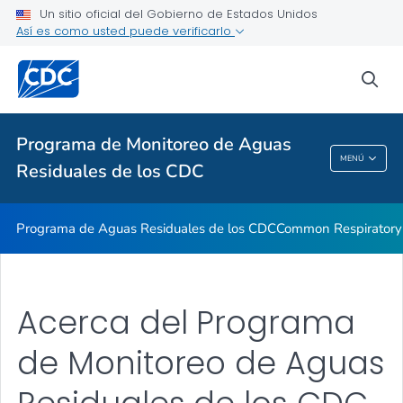
Un sitio oficial del Gobierno de Estados Unidos
Common Respiratory Viruses
Así es como usted puede verificarlo
Emerging Viruses
sea
Communication Resources
VER TODO
INICIO
Programa de Monitoreo de Aguas
Programa De Monitoreo De Aguas Residuales
MENÚ
Residuales de los CDC
De Los CDC
Programa de Aguas Residuales de los CDC
Common Respiratory 
Acerca del Programa
de Monitoreo de Aguas