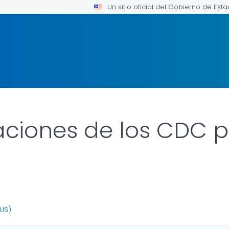
Un sitio oficial del Gobierno de Est
iones de los CDC pa
OR DETAILS.
(US)