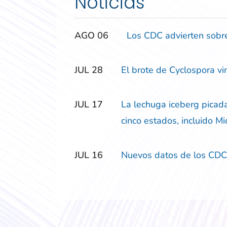
Noticias
‎‎AGO
‎‎06
Los CDC advierten sobre
‎‎JUL
‎‎28
El brote de Cyclospora vi
‎‎JUL
‎‎17
La lechuga iceberg picada
cinco estados, incluido M
‎‎JUL
‎‎16
Nuevos datos de los CDC 