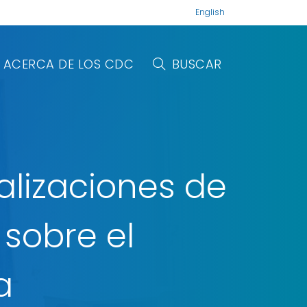
English
ACERCA DE LOS CDC
BUSCAR
alizaciones de
iajes de
e de
 sobre el
no
osporosis
a
más
más