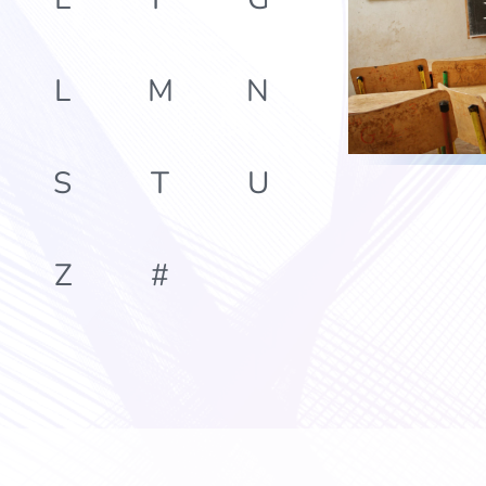
L
M
N
S
T
U
Z
#