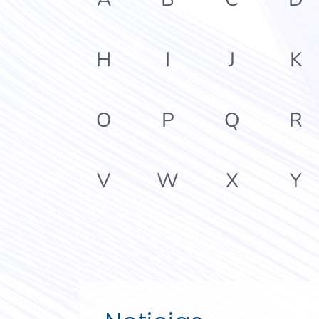
H
I
J
K
O
P
Q
R
V
W
X
Y