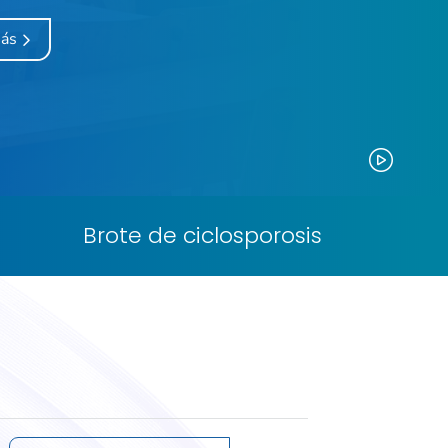
más
Paus
Brote de ciclosporosis