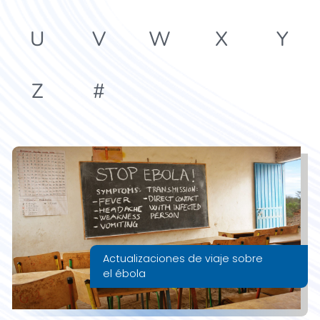
U
V
W
X
Y
Z
#
Actualizaciones de viaje sobre
el ébola