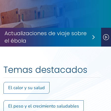
Actualizaciones de viaje sobre
el ébola
Next S
P
Temas destacados
El calor y su salud
El peso y el crecimiento saludables