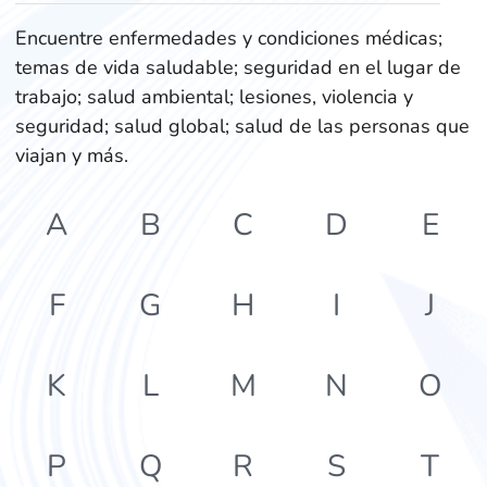
Encuentre enfermedades y condiciones médicas;
temas de vida saludable; seguridad en el lugar de
trabajo; salud ambiental; lesiones, violencia y
seguridad; salud global; salud de las personas que
viajan y más.
A
B
C
D
E
F
G
H
I
J
K
L
M
N
O
P
Q
R
S
T