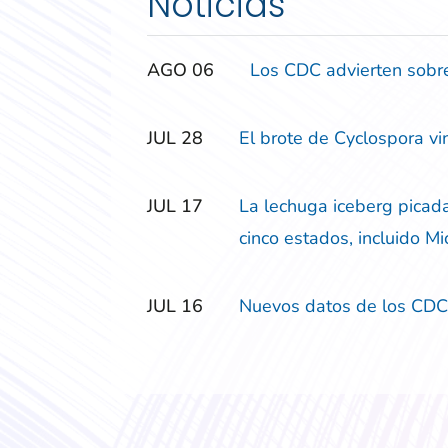
Noticias
‎‎AGO
‎‎06
Los CDC advierten sobre
‎‎JUL
‎‎28
El brote de Cyclospora vi
‎‎JUL
‎‎17
La lechuga iceberg picada
cinco estados, incluido M
‎‎JUL
‎‎16
Nuevos datos de los CDC 