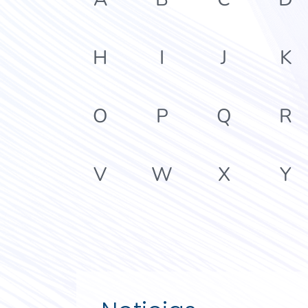
H
I
J
K
O
P
Q
R
V
W
X
Y