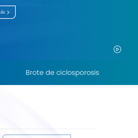
más
Paus
Brote de ciclosporosis