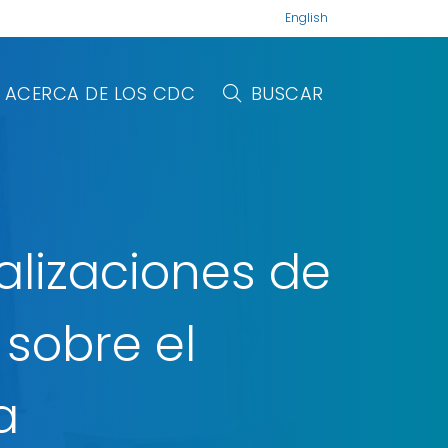
English
ACERCA DE LOS CDC
BUSCAR
alizaciones de
iajes de
e de
 sobre el
no
osporosis
a
más
más