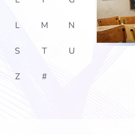
L
M
N
S
T
U
Z
#