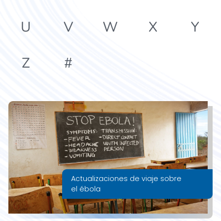
U
V
W
X
Y
Z
#
Actualizaciones de viaje sobre
el ébola