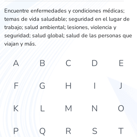
Encuentre enfermedades y condiciones médicas;
temas de vida saludable; seguridad en el lugar de
trabajo; salud ambiental; lesiones, violencia y
seguridad; salud global; salud de las personas que
viajan y más.
A
B
C
D
E
F
G
H
I
J
K
L
M
N
O
P
Q
R
S
T