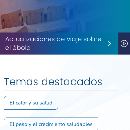
Actualizaciones de viaje sobre
el ébola
Next S
P
Temas destacados
El calor y su salud
El peso y el crecimiento saludables