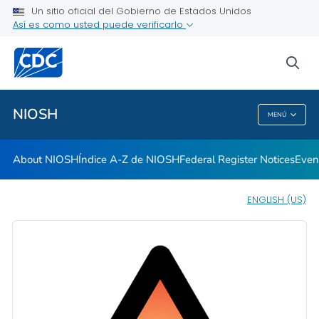
Careers
Un sitio oficial del Gobierno de Estados Unidos
Así es como usted puede verificarlo
Training and Workforce Development
Peer Review Agenda
sea
VER TODO
INICIO
NIOSH
MENÚ
NIOSH
About NIOSH
Índice A-Z de NIOSH
Federal Register Notices
Even
ENGLISH (US)