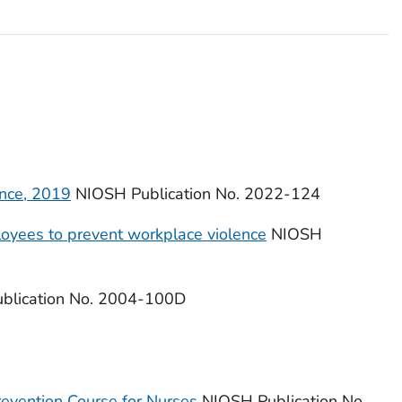
ence, 2019
NIOSH Publication No. 2022-124
loyees to prevent workplace violence
NIOSH
blication No. 2004-100D
revention Course for Nurses
NIOSH Publication No.