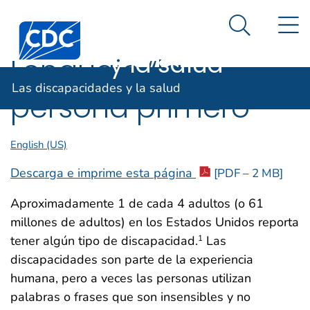
Las
Un sitio oficial del Gobierno de Estados Unidos
N
Así es como usted puede verificarlo
Centros para el Control y la Prevención de Enfermed
discapacidades
Search Me
y la salud
Lenguaje “la
Las discapacidades y la salud
persona primero”
English (US)
Descarga e imprime esta página
[PDF – 2 MB]
Aproximadamente 1 de cada 4 adultos (o 61
millones de adultos) en los Estados Unidos reporta
tener algún tipo de discapacidad.
Las
1
discapacidades son parte de la experiencia
humana, pero a veces las personas utilizan
palabras o frases que son insensibles y no