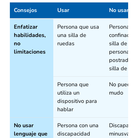
Consejos
Usar
No usar
Consejos para comunicarse adecuada y respetuosame
Enfatizar
Persona que usa
Persona
habilidades,
una silla de
confinada 
no
ruedas
silla de rue
limitaciones
persona
postrada e
silla de ru
Persona que
No puede h
utiliza un
mudo
dispositivo para
hablar
No usar
Persona con una
Discapacita
lenguaje que
discapacidad
minusválid