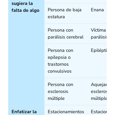
sugiera la
Persona de baja
Enana
falta de algo
estatura
Persona con
Víctima de
parálisis cerebral
parálisis ce
Persona con
Epiléptica
epilepsia o
trastornos
convulsivos
Persona con
Aquejada p
esclerosis
esclerosis
múltiple
múltiple
Enfatizar la
Estacionamientos
Estacionam