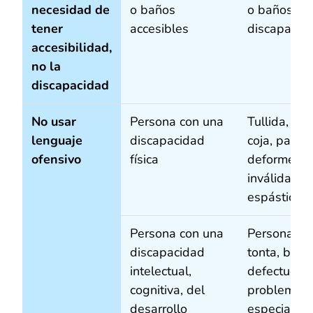
necesidad de
o baños
o baños pa
tener
accesibles
discapacit
accesibilidad,
no la
discapacidad
No usar
Persona con una
Tullida, lisi
lenguaje
discapacidad
coja, paralít
ofensivo
física
deforme,
inválida,
espástica
Persona con una
Persona len
discapacidad
tonta, boba
intelectual,
defectuosa,
cognitiva, del
problemas,
desarrollo
especial