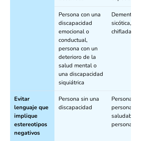
Persona con una
Demente, l
discapacidad
sicótica, ma
emocional o
chiflada
conductual,
persona con un
deterioro de la
salud mental o
una discapacidad
siquiátrica
Evitar
Persona sin una
Persona no
lenguaje que
discapacidad
persona
implique
saludable,
estereotipos
persona sa
negativos