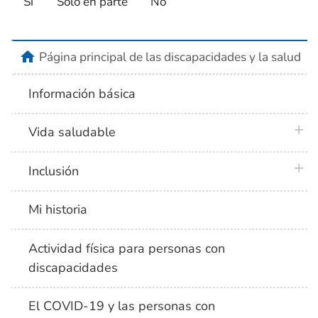
Sí
Solo en parte
No
home
Página principal de las discapacidades y la salud
Información básica
plus 
Vida saludable
plus 
Inclusión
Mi historia
Actividad física para personas con
discapacidades
El COVID-19 y las personas con