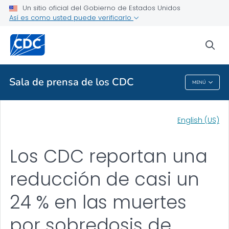
Un sitio oficial del Gobierno de Estados Unidos
Artículos
Así es como usted puede verificarlo
VER TODO
INICIO
sea
Temas relacionados
Sala de prensa de los CDC
MENÚ
Sala De Prensa De Los CDC
English (US)
Los CDC reportan una
reducción de casi un
24 % en las muertes
por sobredosis de