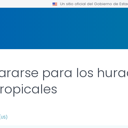
Un sitio oficial del Gobierno de Est
rarse para los hura
ropicales
FOR DETAILS.
(US)