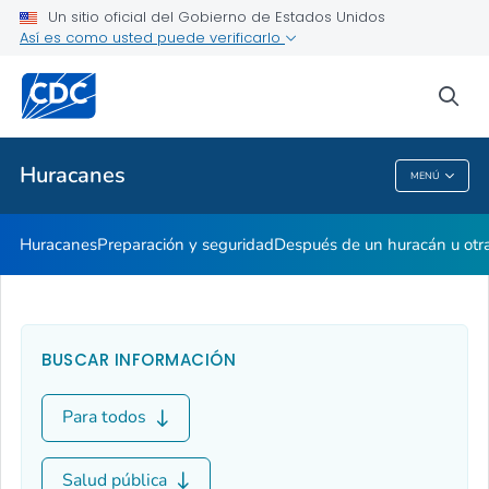
Un sitio oficial del Gobierno de Estados Unidos
Así es como usted puede verificarlo
Salud pública
sea
Temas relacionados
Huracanes
MENÚ
Huracanes
Huracanes
Preparación y seguridad
Después de un huracán u otra
BUSCAR INFORMACIÓN
Para todos
Salud pública