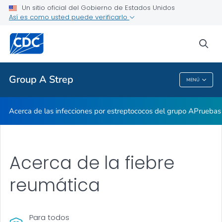
Un sitio oficial del Gobierno de Estados Unidos
Así es como usted puede verificarlo
Proveedores de atención médica
sea
Salud pública
Group A Strep
MENÚ
Group A Strep
Acerca de las infecciones por estreptococos del grupo A
Pruebas 
Acerca de la fiebre
reumática
Para todos