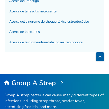
Acerca del impétigo
Acerca de la fascitis necrosante
Acerca del síndrome de choque tóxico estreptocócico
Acerca de la celulitis
Acerca de la glomerulonefritis posestreptocócica
Inici
de
la
Group A Strep
pági
Group A strep bacteria can cause many different types of
infections including strep throat, scarlet fever,
necrotizing fasciitis, and more.