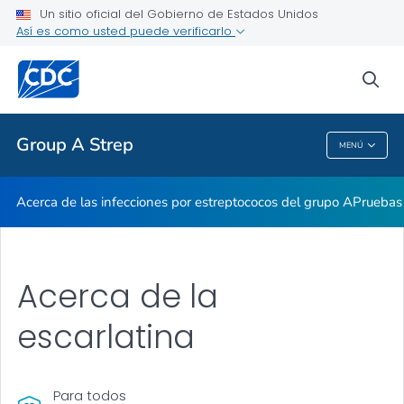
Un sitio oficial del Gobierno de Estados Unidos
Así es como usted puede verificarlo
Proveedores de atención médica
sea
Salud pública
Group A Strep
MENÚ
Group A Strep
Acerca de las infecciones por estreptococos del grupo A
Pruebas 
Acerca de la
escarlatina
Para todos