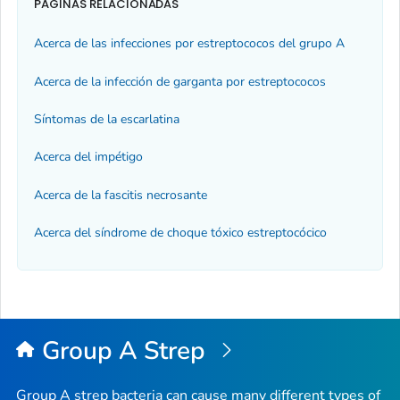
PÁGINAS RELACIONADAS
Acerca de las infecciones por estreptococos del grupo A
Acerca de la infección de garganta por estreptococos
Síntomas de la escarlatina
Acerca del impétigo
Acerca de la fascitis necrosante
Acerca del síndrome de choque tóxico estreptocócico
Group A Strep
Group A strep bacteria can cause many different types of