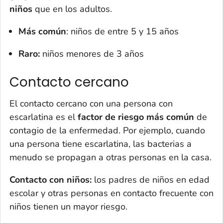
niños
que en los adultos.
Más común
: niños de entre 5 y 15 años
Raro:
niños menores de 3 años
Contacto cercano
El contacto cercano con una persona con
escarlatina es el
factor de riesgo más común
de
contagio de la enfermedad. Por ejemplo, cuando
una persona tiene escarlatina, las bacterias a
menudo se propagan a otras personas en la casa.
Contacto con niños:
los padres de niños en edad
escolar y otras personas en contacto frecuente con
niños tienen un mayor riesgo.