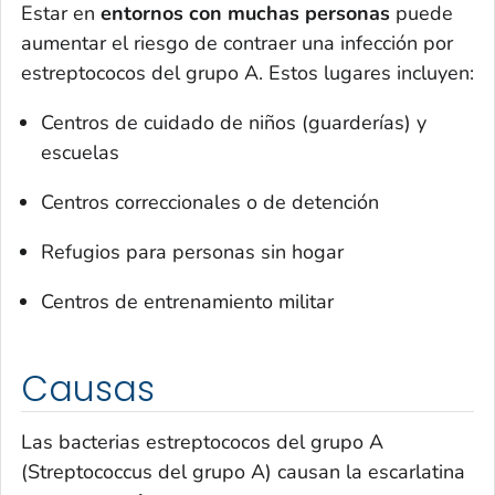
Estar en
entornos con muchas personas
puede
aumentar el riesgo de contraer una infección por
estreptococos del grupo A. Estos lugares incluyen:
Centros de cuidado de niños (guarderías) y
escuelas
Centros correccionales o de detención
Refugios para personas sin hogar
Centros de entrenamiento militar
Causas
Las bacterias estreptococos del grupo A
(
Streptococcus
del grupo A) causan la escarlatina