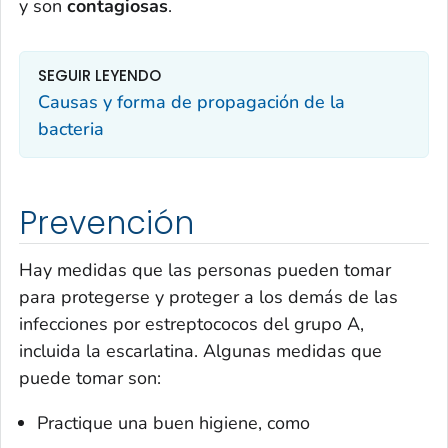
y son
contagiosas
.
SEGUIR LEYENDO
Causas y forma de propagación de la
bacteria
Prevención
Hay medidas que las personas pueden tomar
para protegerse y proteger a los demás de las
infecciones por estreptococos del grupo A,
incluida la escarlatina. Algunas medidas que
puede tomar son:
Practique una buen higiene, como