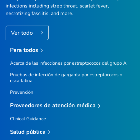
infections including strep throat, scarlet fever,
necrotizing fasciitis, and more.
Ver todo
Para todos
Acerca de las infecciones por estreptococos del grupo A
Pruebas de infección de garganta por estreptococos o
escarlatina
Prevención
Proveedores de atención médica
Clinical Guidance
Salud pública