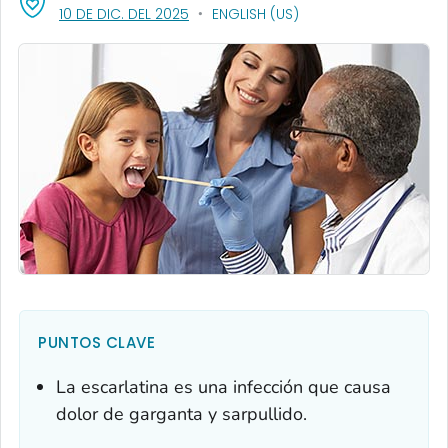
, VISIT LINK FOR DETAILS.
10 DE DIC. DEL 2025
ENGLISH (US)
PUNTOS CLAVE
La escarlatina es una infección que causa
dolor de garganta y sarpullido.