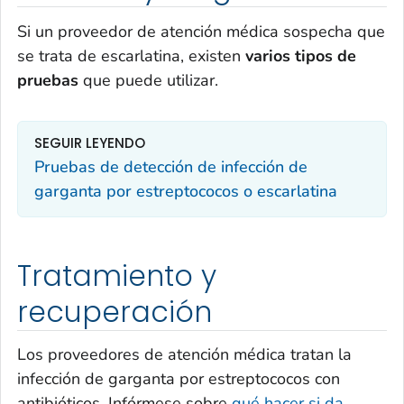
Si un proveedor de atención médica sospecha que
se trata de escarlatina, existen
varios
tipos de
pruebas
que puede utilizar.
SEGUIR LEYENDO
Pruebas de detección de infección de
garganta por estreptococos o escarlatina
Tratamiento y
recuperación
Los proveedores de atención médica tratan la
infección de garganta por estreptococos con
antibióticos. Infórmese sobre
qué hacer si da