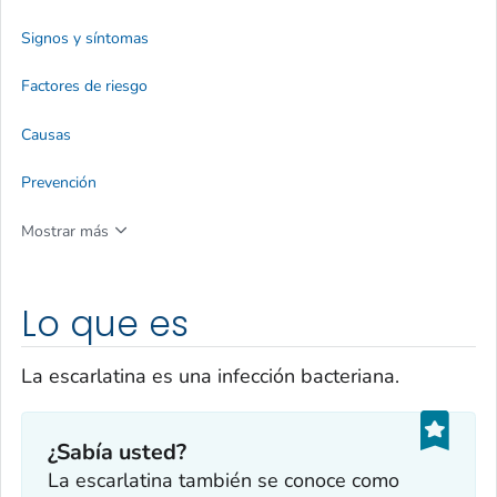
Signos y síntomas
Factores de riesgo
Causas
Prevención
Mostrar más
Lo que es
La escarlatina es una infección bacteriana.
¿Sabía usted?
La escarlatina también se conoce como