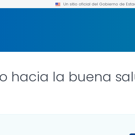
Un sitio oficial del Gobierno de Est
no hacia la buena sa
OR DETAILS.