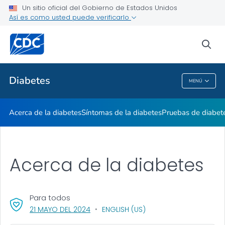
Un sitio oficial del Gobierno de Estados Unidos
Vivir con diabetes
Así es como usted puede verificarlo
VER TODO
sea
Temas relacionados
Diabetes
MENÚ
Diabetes
Acerca de la diabetes
Síntomas de la diabetes
Pruebas de diabet
Acerca de la diabetes
Para todos
, VISIT LINK FOR DETAILS.
21 MAYO DEL 2024
ENGLISH (US)