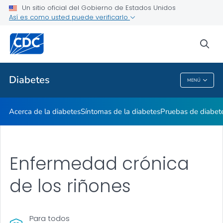
Un sitio oficial del Gobierno de Estados Unidos
Vivir con diabetes
Así es como usted puede verificarlo
VER TODO
sea
Temas relacionados
Diabetes
MENÚ
Diabetes
Acerca de la diabetes
Síntomas de la diabetes
Pruebas de diabet
Enfermedad crónica
de los riñones
Para todos