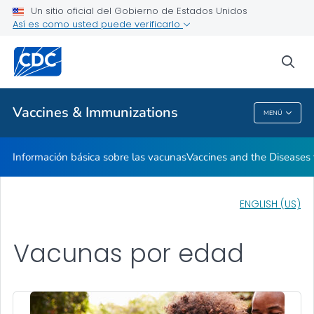
Un sitio oficial del Gobierno de Estados Unidos
Así es como usted puede verificarlo
Salud pública
sea
Temas relacionados
Vaccines & Immunizations
MENÚ
Vaccines & Immunizations
Información básica sobre las vacunas
Vaccines and the Diseases
ENGLISH (US)
Vacunas por edad