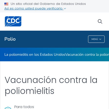
Un sitio oficial del Gobierno de Estados Unidos
Así es como usted puede verificarlo
Proveedores de atención médica
sea
Salud pública
Polio
MENÚ
Polio
La poliomielitis en los Estados Unidos
Vacunación contra la poliom
Vacunación contra la
poliomielitis
Para todos