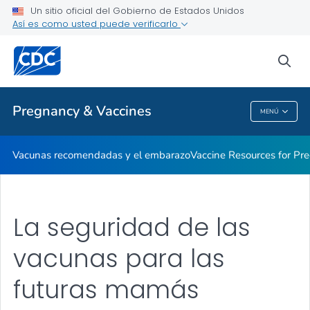
Un sitio oficial del Gobierno de Estados Unidos
La seguridad de las vacunas para las futuras mamás
Así es como usted puede verificarlo
VER TODO
INICIO
sea
Proveedores de atención médica
Pregnancy & Vaccines
MENÚ
Pregnancy & Vaccines
Vacunas recomendadas y el embarazo
Vaccine Resources for P
La seguridad de las
vacunas para las
futuras mamás