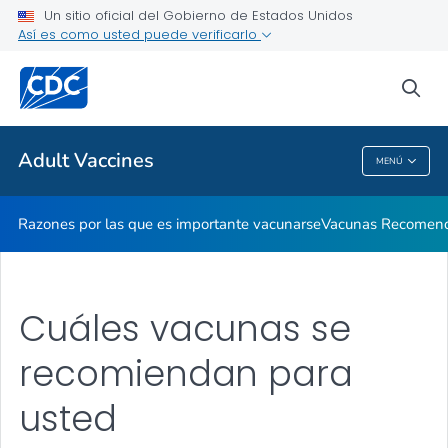
Un sitio oficial del Gobierno de Estados Unidos
Así es como usted puede verificarlo
Proveedores de atención médica
sea
Temas relacionados
Adult Vaccines
MENÚ
Adult Vaccines
Razones por las que es importante vacunarse
Vacunas Recomen
Cuáles vacunas se
recomiendan para
usted