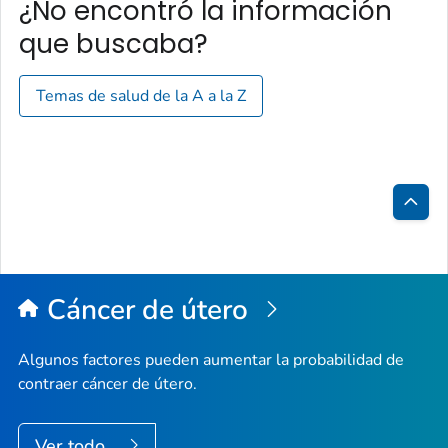
¿No encontró la información
que buscaba?
Temas de salud de la A a la Z
Inici
de
la
Cáncer de útero
pági
Algunos factores pueden aumentar la probabilidad de
contraer cáncer de útero.
Ver todo