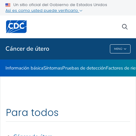
Un sitio oficial del Gobierno de Estados Unidos
Recursos para compartir
Así es como usted puede verificarlo
VER TODO
INICIO
sea
Temas relacionados
Cáncer de útero
MENÚ
Cáncer De Útero
Información básica
Síntomas
Pruebas de detección
Factores de ri
Para todos