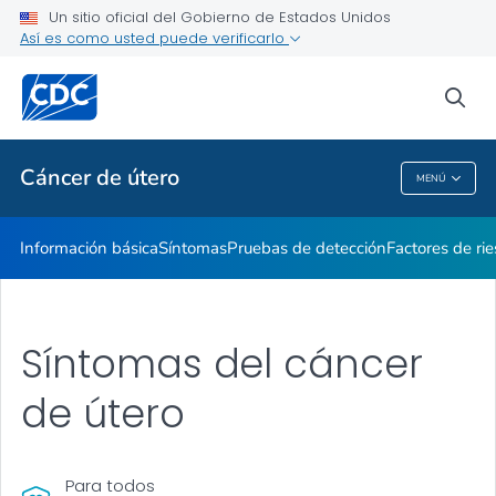
Un sitio oficial del Gobierno de Estados Unidos
Recursos para compartir
Así es como usted puede verificarlo
VER TODO
INICIO
sea
Temas relacionados
Cáncer de útero
MENÚ
Cáncer De Útero
Información básica
Síntomas
Pruebas de detección
Factores de ri
Síntomas del cáncer
de útero
Para todos