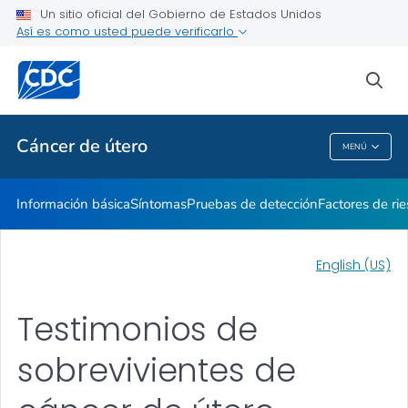
Un sitio oficial del Gobierno de Estados Unidos
Recursos para compartir
Así es como usted puede verificarlo
VER TODO
INICIO
sea
Temas relacionados
Cáncer de útero
MENÚ
Cáncer De Útero
Información básica
Síntomas
Pruebas de detección
Factores de ri
English (US)
Testimonios de
sobrevivientes de