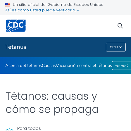
Un sitio oficial del Gobierno de Estados Unidos
Así es como usted puede verificarlo
Proveedores de atención médica
sea
Salud pública
Tetanus
MENÚ
Tetanus
Acerca del tétanos
Causas
Vacunación contra el tétanos
VER MENÚ
Tétanos: causas y
cómo se propaga
Para todos