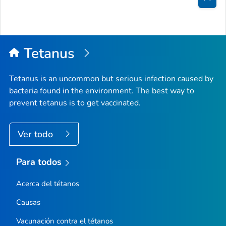
Inici
de
la
Tetanus
pági
Tetanus is an uncommon but serious infection caused by
bacteria found in the environment. The best way to
prevent tetanus is to get vaccinated.
Ver todo
Para todos
Acerca del tétanos
Causas
Vacunación contra el tétanos