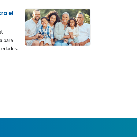
ra el
el
a para
s edades.