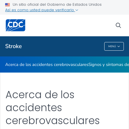
Un sitio oficial del Gobierno de Estados Unidos
Tratamiento e intervención para accidentes cerebrovasculares
Así es como usted puede verificarlo
VER TODO
INICIO
sea
Temas relacionados
Stroke
MENÚ
Stroke
Acerca de los accidentes cerebrovasculares
Signos y síntomas de
Acerca de los
accidentes
cerebrovasculares