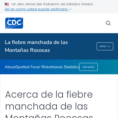
Un sitio oficial del Gobierno de Estados Unidos
Así es como usted puede verificarlo
Salud pública
sea
Temas relacionados
La fiebre manchada de las
La Fiebre Manchada De Las Montañas
MENÚ
Montañas Rocosas
Rocosas
About
Spotted Fever Rickettsiosis Statistics
VER MENÚ
Acerca de la fiebre
manchada de las