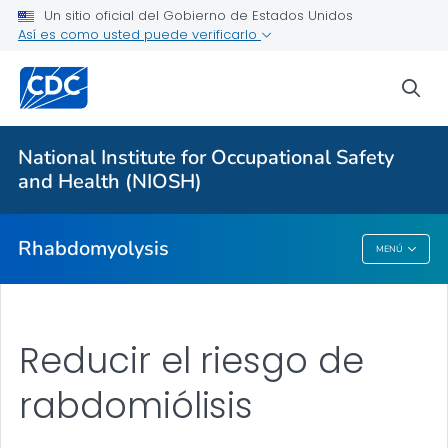
Un sitio oficial del Gobierno de Estados Unidos
Acerca de la rabdomiólisis (rabdo)
Así es como usted puede verificarlo
Signos y síntomas de rabdomiólisis (rabdo)
sea
Factores de riesgo de la rabdomiólisis (rabdo)
Reducir el riesgo de rabdomiólisis (rabdo)
National Institute for Occupational Safety
Tratamiento de la rabdomiólisis (rabdo)
and Health (NIOSH)
VER TODO
Rhabdomyolysis
MENÚ
Rhabdomyolysis
Reducir el riesgo de
rabdomiólisis