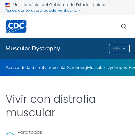
Un sitio oficial del Gobierno de Estados Unidos
Vivir con distrofia muscular
Así es como usted puede verificarlo
VER TODO
INICIO
sea
Proveedores de atención médica
Muscular Dystrophy
MENÚ
Muscular Dystrophy
Acerca de la distrofia muscular
Screening
Muscular Dystrophy Re
Vivir con distrofia
muscular
Para todos