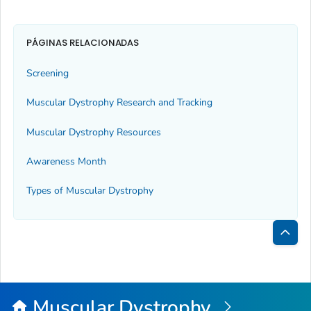
PÁGINAS RELACIONADAS
Screening
Muscular Dystrophy Research and Tracking
Muscular Dystrophy Resources
Awareness Month
Types of Muscular Dystrophy
Inici
de
la
Muscular Dystrophy
pági