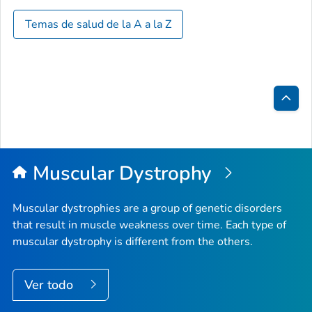
Temas de salud de la A a la Z
Inici
de
la
Muscular Dystrophy
pági
Muscular dystrophies are a group of genetic disorders
that result in muscle weakness over time. Each type of
muscular dystrophy is different from the others.
Ver todo