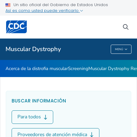
Un sitio oficial del Gobierno de Estados Unidos
Vivir con distrofia muscular
Así es como usted puede verificarlo
VER TODO
INICIO
sea
Proveedores de atención médica
Muscular Dystrophy
MENÚ
Muscular Dystrophy
Acerca de la distrofia muscular
Screening
Muscular Dystrophy Re
BUSCAR INFORMACIÓN
Para todos
Proveedores de atención médica