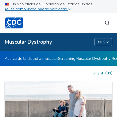
Un sitio oficial del Gobierno de Estados Unidos
Vivir con distrofia muscular
Así es como usted puede verificarlo
VER TODO
INICIO
sea
Proveedores de atención médica
Muscular Dystrophy
MENÚ
Muscular Dystrophy
Acerca de la distrofia muscular
Screening
Muscular Dystrophy Re
English (US)