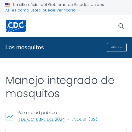
Un sitio oficial del Gobierno de Estados Unidos
Información para los profesionales de control de mosquitos
Así es como usted puede verificarlo
VER TODO
sea
Temas relacionados
Los mosquitos
MENÚ
Los Mosquitos
Manejo integrado de
mosquitos
Para salud pública
, VISIT LINK FOR DETAILS.
11 DE OCTUBRE DEL 2024
ENGLISH (US)