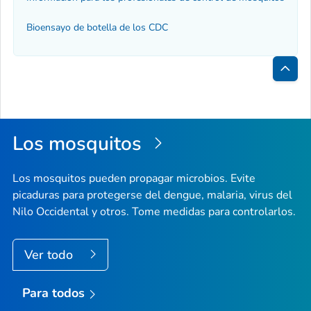
Bioensayo de botella de los CDC
Inici
de
la
Los mosquitos
pági
Los mosquitos pueden propagar microbios. Evite
picaduras para protegerse del dengue, malaria, virus del
Nilo Occidental y otros. Tome medidas para controlarlos.
Ver todo
Para todos