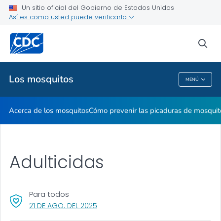
Un sitio oficial del Gobierno de Estados Unidos
Así es como usted puede verificarlo
Salud pública
sea
Temas relacionados
Los mosquitos
MENÚ
Los Mosquitos
Acerca de los mosquitos
Cómo prevenir las picaduras de mosquit
Adulticidas
Para todos
, VISIT LINK FOR DETAILS.
21 DE AGO. DEL 2025