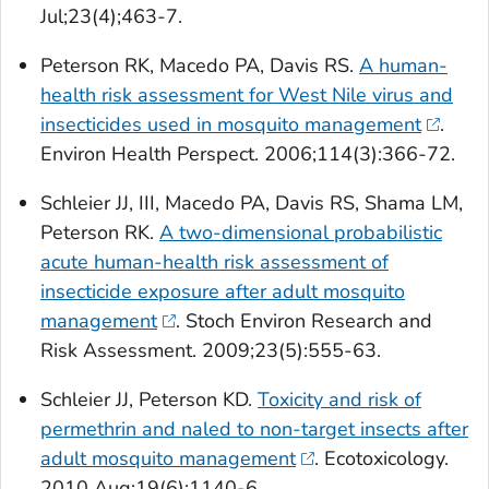
Jul;23(4);463-7.
Peterson RK, Macedo PA, Davis RS.
A human-
health risk assessment for West Nile virus and
insecticides used in mosquito management
.
Environ Health Perspect. 2006;114(3):366-72.
Schleier JJ, III, Macedo PA, Davis RS, Shama LM,
Peterson RK.
A two-dimensional probabilistic
acute human-health risk assessment of
insecticide exposure after adult mosquito
management
. Stoch Environ Research and
Risk Assessment. 2009;23(5):555-63.
Schleier JJ, Peterson KD.
Toxicity and risk of
permethrin and naled to non-target insects after
adult mosquito management
. Ecotoxicology.
2010 Aug;19(6):1140-6.