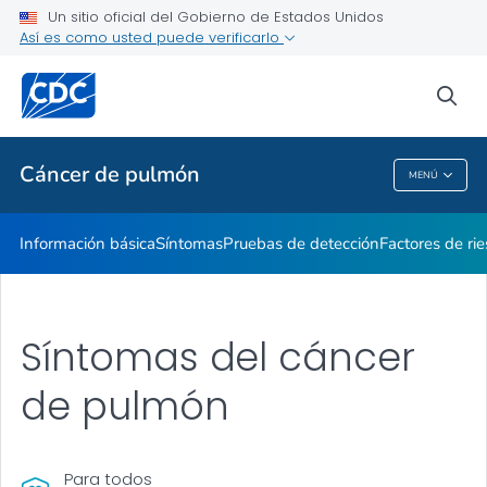
Un sitio oficial del Gobierno de Estados Unidos
Estadísticas
Así es como usted puede verificarlo
VER TODO
INICIO
sea
Temas relacionados
Cáncer de pulmón
MENÚ
Cáncer De Pulmón
Información básica
Síntomas
Pruebas de detección
Factores de ri
Síntomas del cáncer
de pulmón
Para todos