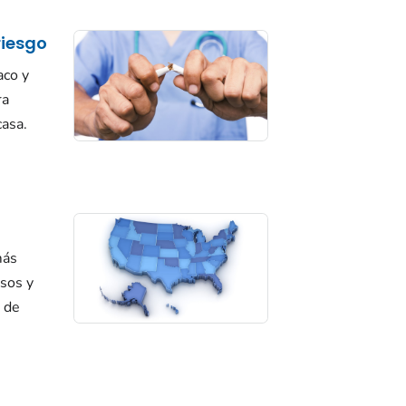
riesgo
aco y
ra
casa.
más
asos y
 de