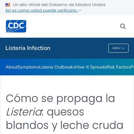
Un sitio oficial del Gobierno de Estados Unidos
Así es como usted puede verificarlo
Proveedores de atención médica
sea
Salud pública
Listeria
Infection
MENÚ
Listeria
Infection
About
Symptoms
Listeria
Outbreaks
How It Spreads
Risk Factors
P
Cómo se propaga la
Listeria
: quesos
blandos y leche cruda