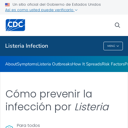
Un sitio oficial del Gobierno de Estados Unidos
Así es como usted puede verificarlo
Proveedores de atención médica
sea
Salud pública
Listeria
Infection
MENÚ
Listeria
Infection
About
Symptoms
Listeria
Outbreaks
How It Spreads
Risk Factors
P
Cómo prevenir la
infección por
Listeria
Para todos