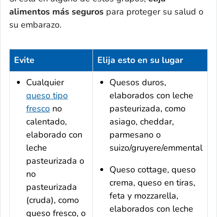
alimentos más seguros
para proteger su salud o
su embarazo.
Evite
Elija esto en su lugar
Cualquier
Quesos duros,
queso tipo
elaborados con leche
fresco
no
pasteurizada, como
calentado,
asiago,
cheddar
,
elaborado con
parmesano o
leche
suizo/gruyere/emmental
pasteurizada o
Queso
cottage
, queso
no
crema, queso en tiras,
pasteurizada
feta y mozzarella,
(cruda), como
elaborados con leche
queso fresco, o