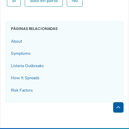
Sí
Solo en parte
No
PÁGINAS RELACIONADAS
About
Symptoms
Listeria
Outbreaks
How It Spreads
Risk Factors
Inici
de