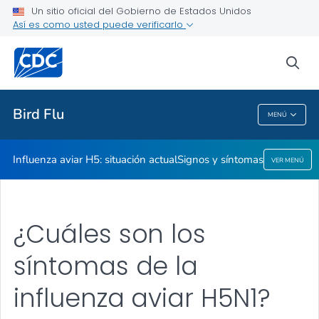
Un sitio oficial del Gobierno de Estados Unidos
Signos y síntomas
Así es como usted puede verificarlo
VER TODO
sea
Temas relacionados
Bird Flu
MENÚ
Bird Flu
Influenza aviar H5: situación actual
Signos y síntomas
VER MENÚ
¿Cuáles son los
síntomas de la
influenza aviar H5N1?