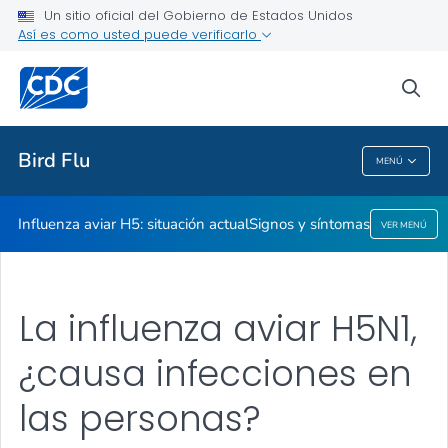
Un sitio oficial del Gobierno de Estados Unidos
Signos y síntomas
Así es como usted puede verificarlo
VER TODO
sea
Temas relacionados
Bird Flu
MENÚ
Bird Flu
Influenza aviar H5: situación actual
Signos y síntomas
VER MENÚ
La influenza aviar H5N1,
¿causa infecciones en
las personas?