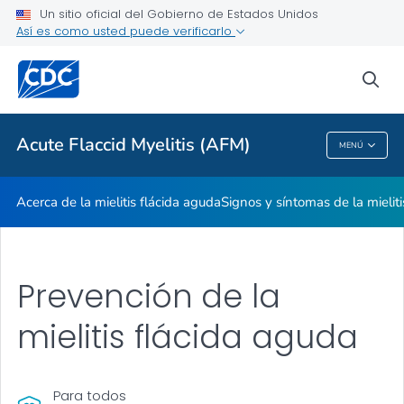
Un sitio oficial del Gobierno de Estados Unidos
Así es como usted puede verificarlo
Proveedores de atención médica
sea
Salud pública
Acute Flaccid Myelitis (AFM)
MENÚ
Acute Flaccid Myelitis (AFM)
Acerca de la mielitis flácida aguda
Signos y síntomas de la mielit
Prevención de la
mielitis flácida aguda
Para todos