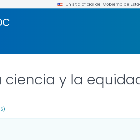
Un sitio oficial del Gobierno de Est
DC
 ciencia y la equida
R DETAILS.
US)