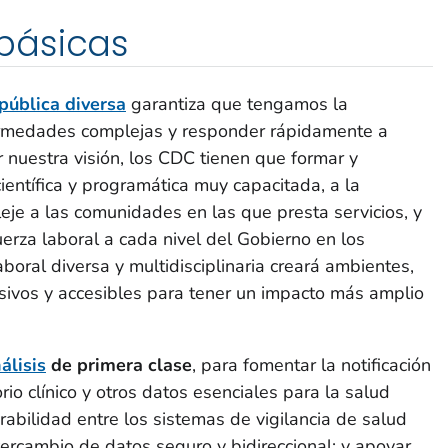
básicas
pública diversa
garantiza que tengamos la
rmedades complejas y responder rápidamente a
 nuestra visión, los CDC tienen que formar y
ientífica y programática muy capacitada, a la
leje a las comunidades en las que presta servicios, y
uerza laboral a cada nivel del Gobierno en los
boral diversa y multidisciplinaria creará ambientes,
lusivos y accesibles para tener un impacto más amplio
álisis
de primera clase
, para fomentar la notificación
io clínico y otros datos esenciales para la salud
erabilidad entre los sistemas de vigilancia de salud
ntercambio de datos seguro y bidireccional; y apoyar