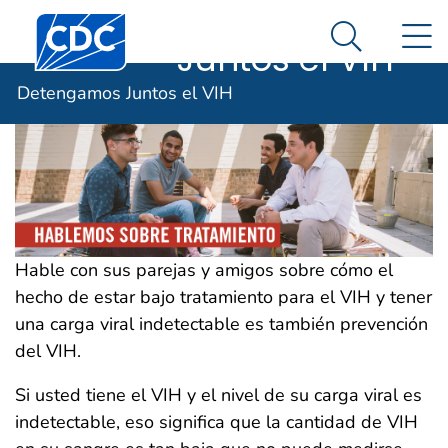
Detengamos
Un sitio oficial del Gobierno de Estados Unidos
Centros para el Control y la Prevención de Enfermed
N
Así es como usted puede verificarlo
Juntos el VIH
Search Me
Inglés (English)
Detengamos Juntos el VIH
Hable con sus parejas y amigos sobre cómo el
hecho de estar bajo tratamiento para el VIH y tener
una carga viral indetectable es también prevención
del VIH.
Si usted tiene el VIH y el nivel de su carga viral es
indetectable, eso significa que la cantidad de VIH